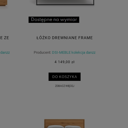
E ZE
ŁÓŻKO DREWNIANE FRAME
 danzz
Producent:
DSI-MEBLE kolekcja danzz
4 149,00 zł
DO KOSZYKA
ZOBACZ WIĘCEJ