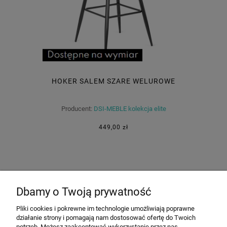
HOKER SALEM SZARE WELUROWE
Producent:
DSI-MEBLE kolekcja elite
449,00 zł
Dbamy o Twoją prywatność
O FIRMIE
Pliki cookies i pokrewne im technologie umożliwiają poprawne
działanie strony i pomagają nam dostosować ofertę do Twoich
MOJE KONTO
potrzeb. Możesz zaakceptować wykorzystanie przez nas