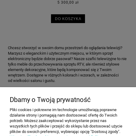
5 300,00 zł
DO KOSZYKA
Chcesz stworzyć w swoim domu przestrzeń do oglądania telewizji?
Marzysz o eleganckim i użytecznym miejscu, w którym sprzęt
elektroniczny będzie dobrze pasował? Nasze szafki telewizyjne to nie
tylko meble do przechowywania sprzętu RTV, ale również stylowe
elementy dekoracyjne, które będą komponować się z Twoim
wnętrzem. Dostępne w różnych kolorach i wzorach, w zależności
od wielkości salonu i gustu.
Dbamy o Twoją prywatność
O FIRMIE
Pliki cookies i pokrewne im technologie umożliwiają poprawne
działanie strony i pomagają nam dostosować ofertę do Twoich
MOJE KONTO
potrzeb. Możesz zaakceptować wykorzystanie przez nas
wszystkich tych plików i przejść do sklepu lub dostosować użycie
plików do swoich preferencji, wybierając opcję "Dostosuj zgody".