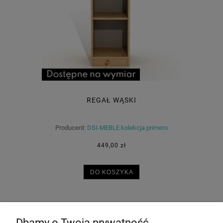
REGAŁ WĄSKI
Producent:
DSI-MEBLE kolekcja primero
449,00 zł
DO KOSZYKA
Dbamy o Twoją prywatność