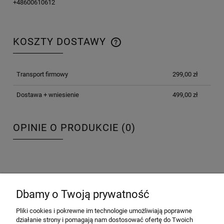
+48600610612
KOSZTY DOSTAWY
CENA NIE ZAWIERA EWENTUALNYCH KOSZTÓW
PŁATNOŚCI
Transport firmowy
299,00 zł
Dostawa + wniesienie
499,00 zł
OPINIE O PRODUKCIE (0)
Dbamy o Twoją prywatność
O FIRMIE
Pliki cookies i pokrewne im technologie umożliwiają poprawne
działanie strony i pomagają nam dostosować ofertę do Twoich