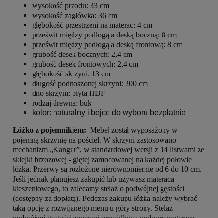
wysokość przodu: 33 cm
wysokość zagłówka: 36 cm
głębokość przestrzeni na materac: 4 cm
prześwit między podłogą a deską boczną: 8 cm
prześwit między podłogą a deską frontową: 8 cm
grubość desek bocznych: 2,4 cm
grubość desek frontowych: 2,4 cm
głębokość skrzyni: 13 cm
długość podnoszonej skrzyni: 200 cm
dno skrzyni: płyta HDF
rodzaj drewna: buk
kolor: naturalny i bejce do wyboru bezpłatnie
Łóżko z pojemnikiem:
Mebel został wyposażony w
pojemną skrzynię na pościel. W skrzyni zastosowano
mechanizm „Kangur”, w standardowej wersji z 14 listwami ze
sklejki brzozowej - giętej zamocowanej na każdej połowie
łóżka. Przerwy są rozłożone nierównomiernie od 6 do 10 cm.
Jeśli jednak planujesz zakupić lub używasz materaca
kieszeniowego, to zalecamy stelaż o podwójnej gęstości
(dostępny za dopłatą). Podczas zakupu łóżka należy wybrać
taką opcję z rozwijanego menu u góry strony. Stelaż
podwójnej gęstości zapewni prawidłową podporę materaca