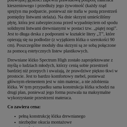
kieszeniowego i przedłuży jego żywotność (każdy rząd
sprężyn ma podparcie, ponieważ nie trafia w pustą przestrzeń
pomiędzy listwami stelaża). Na dnie skrzyni umieściliśmy
płytę, która jest zabezpieczona przed wypadnięciem od spodu
solidnymi listwami drewnianymi w postaci tzw. „piątej nogi”.
Jest to długa deska z podporami w kształcie litery „T”, które
opierają się na podłodze (z wyjątkiem łóżka o szerokości 90
cm). Poszczególne moduły dna skrzyni są ze sobą połączone
za pomocą estetycznych listew plastikowych.
Drewniane łóżko Spectrum High zostało zaprojektowane z
myślą o ludziach młodych, którzy cenią sobie przestrzeń
bardziej niż przepych i uważają, że prawdziwe piękno tkwi w
prostocie. Jest to bardzo komfortowy mebel, ponieważ
głównym elementem jest w nim materac, a nie zdobienia
łóżka. W tym przypadku sama konstrukcja łóżka schodzi na
drugi plan, ponieważ jego forma pozwala na maksymalne
wykorzystanie przestrzeni materaca.
Co zawiera cena:
pełną konstrukcję łóżka drewnianego
niezbędne okucia montażowe