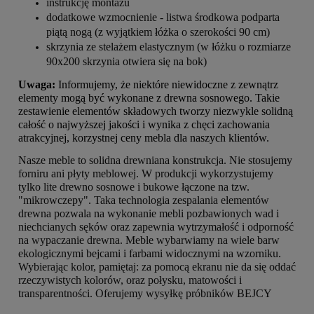
instrukcję montażu
dodatkowe wzmocnienie - listwa środkowa podparta
piątą nogą
(z wyjątkiem łóżka o szerokości 90 cm)
skrzynia ze stelażem elastycznym (w łóżku o rozmiarze
90x200 skrzynia otwiera się na bok)
Uwaga:
Informujemy, że niektóre niewidoczne z zewnątrz
elementy mogą być wykonane z drewna sosnowego. Takie
zestawienie elementów składowych tworzy niezwykle solidną
całość o najwyższej jakości i wynika z chęci zachowania
atrakcyjnej, korzystnej ceny mebla dla naszych klientów.
Nasze meble to solidna drewniana konstrukcja. Nie stosujemy
forniru ani płyty meblowej. W produkcji wykorzystujemy
tylko lite drewno sosnowe i bukowe łączone na tzw.
"mikrowczepy". Taka technologia zespalania elementów
drewna pozwala na wykonanie mebli pozbawionych wad i
niechcianych sęków oraz zapewnia wytrzymałość i odporność
na wypaczanie drewna. Meble wybarwiamy na wiele barw
ekologicznymi bejcami i farbami widocznymi na wzorniku.
Wybierając kolor, pamiętaj: za pomocą ekranu nie da się oddać
rzeczywistych kolorów, oraz połysku, matowości i
transparentności. Oferujemy wysyłkę próbników BEJCY