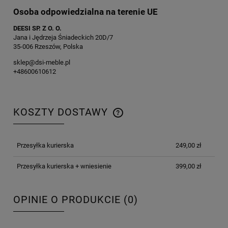
Osoba odpowiedzialna na terenie UE
DEESI SP. Z O. O.
Jana i Jędrzeja Śniadeckich 20D/7
35-006 Rzeszów, Polska
sklep@dsi-meble.pl
+48600610612
KOSZTY DOSTAWY
CENA NIE ZAWIERA EWENTUALNYCH KOSZTÓW
PŁATNOŚCI
Przesyłka kurierska
249,00 zł
Przesyłka kurierska + wniesienie
399,00 zł
OPINIE O PRODUKCIE (0)