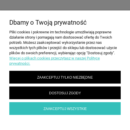
Dbamy o Twoją prywatność
O FIRMIE
Pliki cookies i pokrewne im technologie umożliwiają poprawne
działanie strony i pomagają nam dostosować ofertę do Twoich
MOJE KONTO
potrzeb. Możesz zaakceptować wykorzystanie przez nas
wszystkich tych plików i przejść do sklepu lub dostosować użycie
plików do swoich preferencji, wybierając opcję "Dostosuj zgody".
Więcej o plikach cookies przeczytasz w naszej Polityce
REALIZACJA ZAMÓWIENIA
prywatności.
ZAAKCEPTUJ TYLKO NIEZBĘDNE
GWARANCJA I ZWROTY
DOSTOSUJ ZGODY
POMOC
ZAAKCEPTUJ WSZYSTKIE
POKAŻ PEŁNĄ WERSJĘ STRONY
Sklep internetowy Shoper.pl