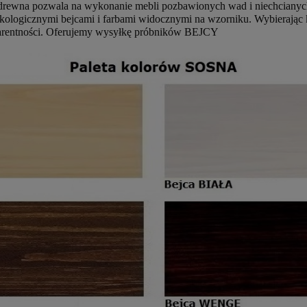
 drewna pozwala na wykonanie mebli pozbawionych wad i niechcianyc
logicznymi bejcami i farbami widocznymi na wzorniku. Wybierając ko
sparentności. Oferujemy wysyłkę próbników BEJCY