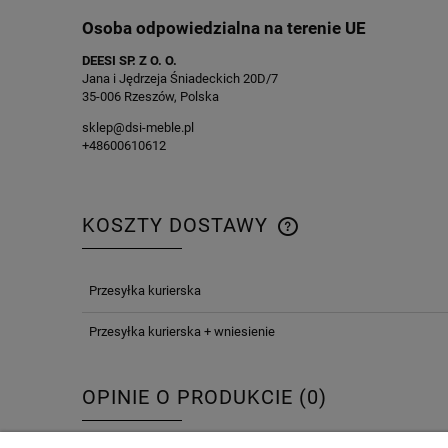
Osoba odpowiedzialna na terenie UE
DEESI SP. Z O. O.
Jana i Jędrzeja Śniadeckich 20D/7
35-006 Rzeszów, Polska
sklep@dsi-meble.pl
+48600610612
KOSZTY DOSTAWY
CENA NIE ZAWIERA E
Przesyłka kurierska
KOSZTÓW PŁATNOŚCI
Przesyłka kurierska + wniesienie
OPINIE O PRODUKCIE (0)