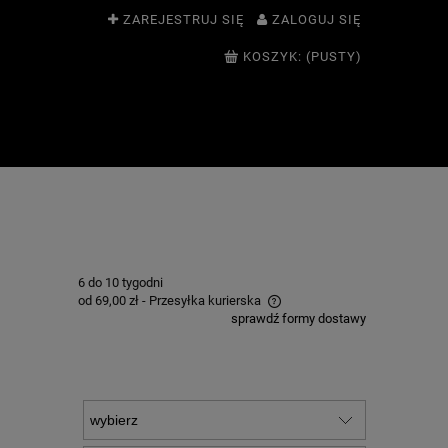
ZAREJESTRUJ SIĘ
ZALOGUJ SIĘ
KOSZYK:
(PUSTY)
6 do 10 tygodni
od 69,00 zł
- Przesyłka kurierska
sprawdź formy dostawy
Cena nie zawiera ewentualnych kosztów
płatności