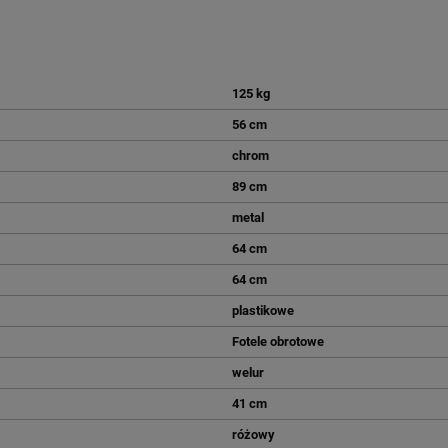
125 kg
56 cm
chrom
89 cm
metal
64 cm
64 cm
plastikowe
Fotele obrotowe
welur
41 cm
różowy