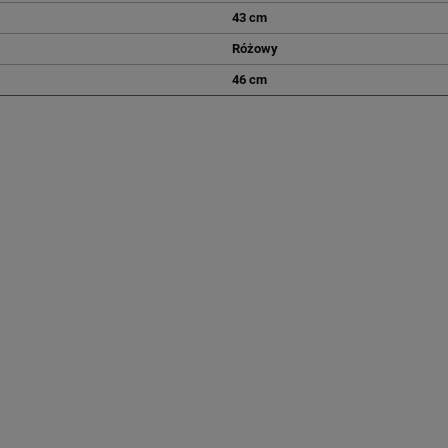
43 cm
Różowy
46 cm