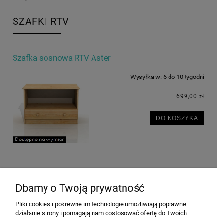
SZAFKI RTV
Szafka sosnowa RTV Aster
Wysyłka w:
6 do 10 tygodni
699,00 zł
DO KOSZYKA
Dbamy o Twoją prywatność
O FIRMIE
Pliki cookies i pokrewne im technologie umożliwiają poprawne
działanie strony i pomagają nam dostosować ofertę do Twoich