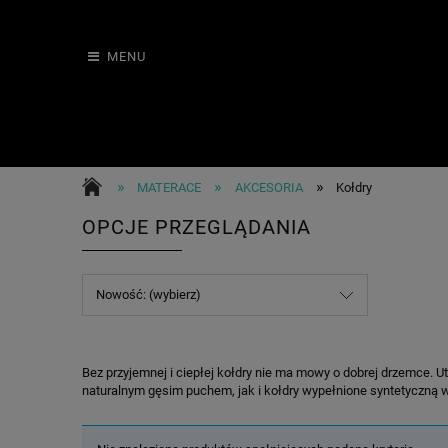
MENU
»
»
»
MATERACE
AKCESORIA
Kołdry
OPCJE PRZEGLĄDANIA
Nowość: (wybierz)
Bez przyjemnej i ciepłej kołdry nie ma mowy o dobrej drzemce. U
naturalnym gęsim puchem, jak i kołdry wypełnione syntetyczną wł