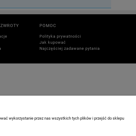
 ZWROTY
POMOC
acje
Polityka prywatności
Jak kupować
a
Najczęściej zadawane pytania
wać wykorzystanie przez nas wszystkich tych plików i przejść do sklepu