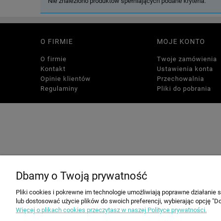
Nie znaleziono produktów spełniających podane kryteria.
O FIRMIE
MOJE KONTO
O firmie
Twoje zamówienia
Kontakt
Ustawienia konta
Opinie klientów
Przechowalnia
Regulaminy
Pliki do pobrania
Dbamy o Twoją prywatność
Pliki cookies i pokrewne im technologie umożliwiają poprawne działanie
lub dostosować użycie plików do swoich preferencji, wybierając opcję "Do
Więcej o plikach cookies przeczytasz w naszej Polityce prywatności.