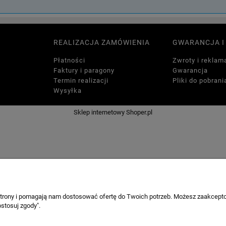
REALIZACJA ZAMÓWIENIA
GWARANCJA I
Płatności
Zwroty i reklam
Faktury i paragony
Gwarancja
Termin realizacji
Pliki do pobrani
Wysyłka
Sklep internetowy Shoper.pl
 strony i pomagają nam dostosować ofertę do Twoich potrzeb. Możesz zaakcepto
stosuj zgody".